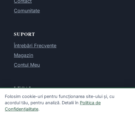
Contact
Comunitate
SUPORT
Întrebări Frecvente
Magazin
Contul Meu
LEGAL
Folosim cookie-uri pentru funcționarea site-ului și, cu
Termeni și Condiții
acordul tău, pentru analiză. Detalii în
Politica de
Politica de Confidențialitate
Confidențialitate
.
Exonerare de Răspundere
Politica de Returnare