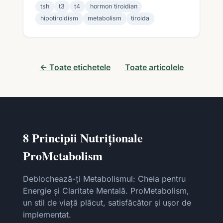
tsh
t3
t4
hormon tiroidian
hipotiroidism
metabolism
tiroida
← Toate etichetele
Toate articolele
8 Principii Nutriționale
ProMetabolism
Deblochează-ți Metabolismul: Cheia pentru
Energie și Claritate Mentală. ProMetabolism,
un stil de viață plăcut, satisfăcător și ușor de
implementat.