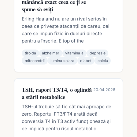
mănâncă exact ceea ce ți se
spune să eviți
Erling Haaland nu are un rival serios în
ceea ce privește atacanții de careu, cei
care se impun fizic în dueluri directe
pentru a înscrie. E top of the
tiroida
alzheimer
vitamina a
depresie
mitocondrii
lumina solara
diabet
calciu
TSH, raport T3/T4, o oglindă
20.04.2026
a stării metabolice
TSH-ul trebuie să fie cât mai aproape de
zero. Raportul FT3/FT4 arată dacă
conversia T4 în T3 activ funcționează și
ce implică pentru riscul metabolic.