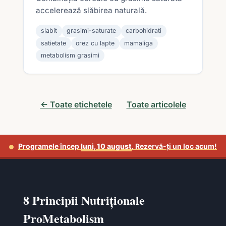
accelerează slăbirea naturală.
slabit
grasimi-saturate
carbohidrati
satietate
orez cu lapte
mamaliga
metabolism grasimi
← Toate etichetele
Toate articolele
Programele încep
luni, 10 august
. Rezervă-ți un loc acum!
8 Principii Nutriționale
ProMetabolism