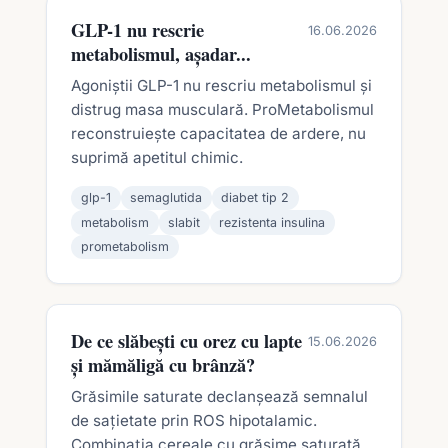
GLP-1 nu rescrie
16.06.2026
metabolismul, așadar...
Agoniștii GLP-1 nu rescriu metabolismul și
distrug masa musculară. ProMetabolismul
reconstruiește capacitatea de ardere, nu
suprimă apetitul chimic.
glp-1
semaglutida
diabet tip 2
metabolism
slabit
rezistenta insulina
prometabolism
De ce slăbești cu orez cu lapte
15.06.2026
și mămăligă cu brânză?
Grăsimile saturate declanșează semnalul
de sațietate prin ROS hipotalamic.
Combinația cereale cu grăsime saturată