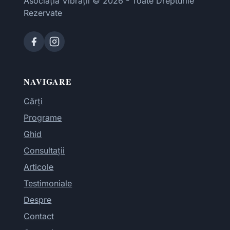
Asociația Vibrații © 2026 - Toate Drepturile
Rezervate
NAVIGARE
Cărți
Programe
Ghid
Consultații
Articole
Testimoniale
Despre
Contact