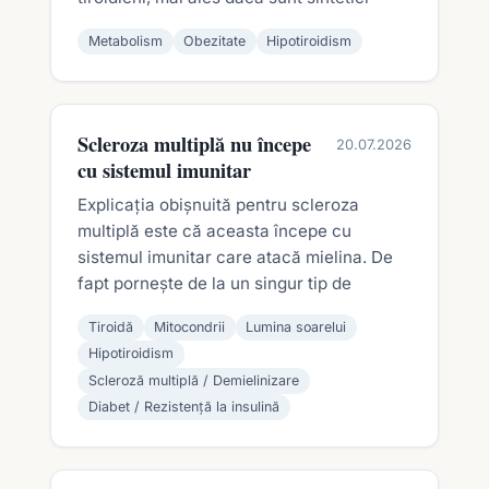
Metabolism
Obezitate
Hipotiroidism
Scleroza multiplă nu începe
20.07.2026
cu sistemul imunitar
Explicația obișnuită pentru scleroza
multiplă este că aceasta începe cu
sistemul imunitar care atacă mielina. De
fapt pornește de la un singur tip de
Tiroidă
Mitocondrii
Lumina soarelui
Hipotiroidism
Scleroză multiplă / Demielinizare
Diabet / Rezistență la insulină