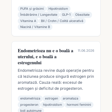
PUFA și grăsimi
Hipotiroidism
Îmbătrânire / Longevitate
GLP-1
Obezitate
Vitamina A
BII / Crohn / Colită ulcerativă
Niacină / Vitamine B
Endometrioza nu e o boală a
11.06.2026
uterului, e o boală a
estrogenului
Endometrioza revine după operație pentru
că leziunea produce singură estrogen prin
aromatază. Cauza reală: excesul de
estrogen și deficitul de progesteron.
endometrioza
estrogen
aromataza
progesteron
hipotiroidism
hormoni feminini
boli autoimune