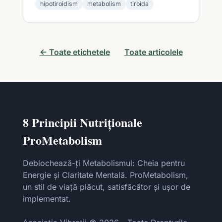
hipotiroidism
metabolism
tiroida
← Toate etichetele
Toate articolele
8 Principii Nutriționale
ProMetabolism
Deblochează-ți Metabolismul: Cheia pentru
Energie și Claritate Mentală. ProMetabolism,
un stil de viață plăcut, satisfăcător și ușor de
implementat.