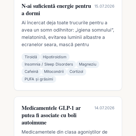
N-ai suficientă energie pentru
15.07.2026
a dormi
Ai încercat deja toate trucurile pentru a
avea un somn odihnitor: „igiena somnului”,
melatonină, evitarea luminii albastre a
ecranelor seara, mască pentru
Tiroidă
Hipotiroidism
Insomnia / Sleep Disorders
Magneziu
Cafeină
Mitocondrii
Cortizol
PUFA și grăsimi
Medicamentele GLP-1 ar
14.07.2026
putea fi asociate cu boli
autoimune
Medicamentele din clasa agoniștilor de