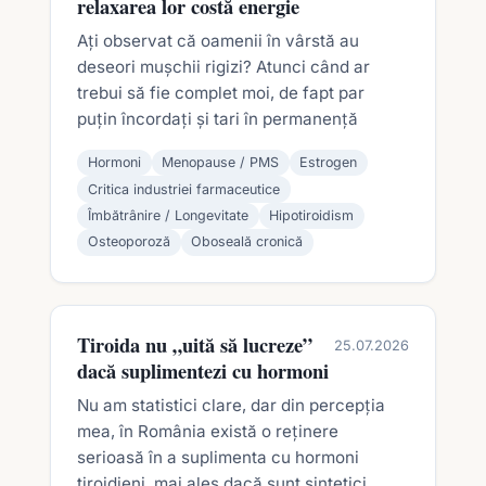
relaxarea lor costă energie
Ați observat că oamenii în vârstă au
deseori mușchii rigizi? Atunci când ar
trebui să fie complet moi, de fapt par
puțin încordați și tari în permanență
Hormoni
Menopause / PMS
Estrogen
Critica industriei farmaceutice
Îmbătrânire / Longevitate
Hipotiroidism
Osteoporoză
Oboseală cronică
Tiroida nu „uită să lucreze”
25.07.2026
dacă suplimentezi cu hormoni
Nu am statistici clare, dar din percepția
mea, în România există o reținere
serioasă în a suplimenta cu hormoni
tiroidieni, mai ales dacă sunt sintetici