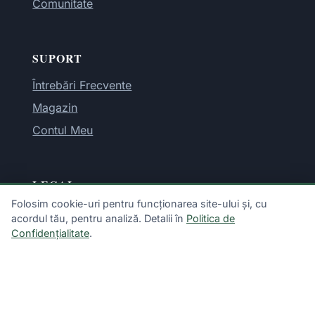
Comunitate
SUPORT
Întrebări Frecvente
Magazin
Contul Meu
LEGAL
Folosim cookie-uri pentru funcționarea site-ului și, cu
Termeni și Condiții
acordul tău, pentru analiză. Detalii în
Politica de
Confidențialitate
.
Politica de Confidențialitate
Exonerare de Răspundere
Politica de Returnare
Dezabonare