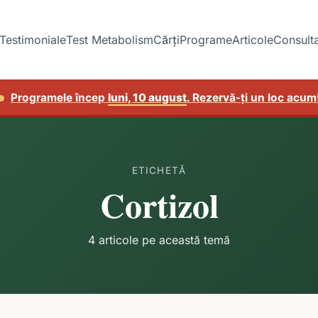
Testimoniale
Test Metabolism
Cărți
Programe
Articole
Consulta
Programele încep
luni, 10 august
. Rezervă-ți un loc acum
ETICHETĂ
Cortizol
4 articole pe această temă