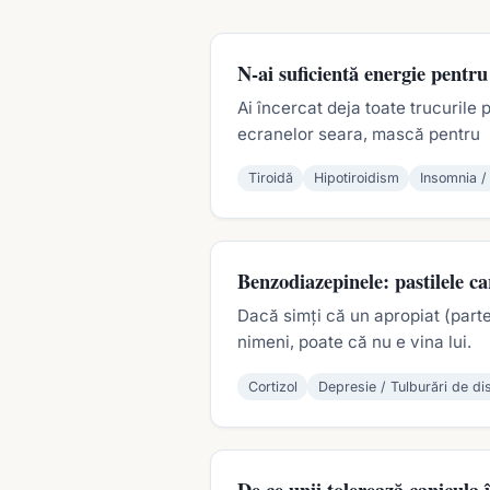
N-ai suficientă energie pentr
Ai încercat deja toate trucurile
ecranelor seara, mască pentru
Tiroidă
Hipotiroidism
Insomnia /
Benzodiazepinele: pastilele car
Dacă simți că un apropiat (parte
nimeni, poate că nu e vina lui.
Cortizol
Depresie / Tulburări de di
De ce unii tolerează canicula 