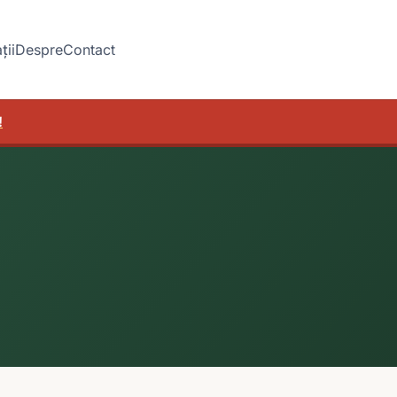
ții
Despre
Contact
!