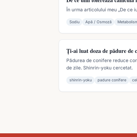
În urma articolului meu „De ce i
Sodiu
Apă / Osmoză
Metabolis
Ți-ai luat doza de pădure de c
Pădurea de conifere reduce cort
de zile. Shinrin-yoku cercetat.
shinrin-yoku
padure conifere
ce