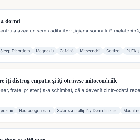
u a dormi
 pentru a avea un somn odihnitor: „igiena somnului”, melatonină,
 Sleep Disorders
Magneziu
Cafeină
Mitocondrii
Cortizol
PUFA și
e îți distrug empatia și îți otrăvesc mitocondriile
ner, frate, prieten) s-a schimbat, că a devenit dintr-odată rec
spoziție
Neurodegenerare
Scleroză multiplă / Demielinizare
Modular
în timp ce alții mor