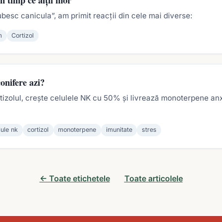
ubesc canicula”, am primit reacții din cele mai diverse:
m
Cortizol
onifere azi?
izolul, crește celulele NK cu 50% și livrează monoterpene anx
lule nk
cortizol
monoterpene
imunitate
stres
← Toate etichetele
Toate articolele