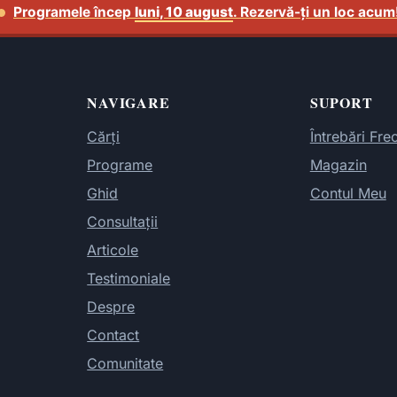
Programele încep
luni, 10 august
. Rezervă-ți un loc acum
NAVIGARE
SUPORT
Cărți
Întrebări Fre
Programe
Magazin
Ghid
Contul Meu
Consultații
Articole
Testimoniale
Despre
Contact
Comunitate