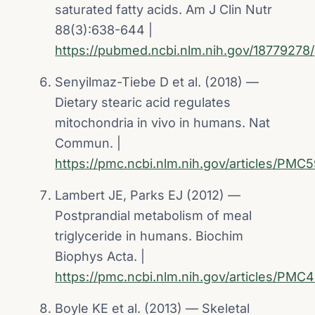
saturated fatty acids. Am J Clin Nutr
88(3):638-644 |
https://pubmed.ncbi.nlm.nih.gov/18779278/
Senyilmaz-Tiebe D et al. (2018) —
Dietary stearic acid regulates
mitochondria in vivo in humans. Nat
Commun. |
https://pmc.ncbi.nlm.nih.gov/articles/PMC
Lambert JE, Parks EJ (2012) —
Postprandial metabolism of meal
triglyceride in humans. Biochim
Biophys Acta. |
https://pmc.ncbi.nlm.nih.gov/articles/PM
Boyle KE et al. (2013) — Skeletal