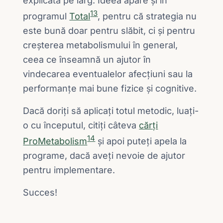
explicată pe larg. Ideea apare și în
13
programul
Total
, pentru că strategia nu
este bună doar pentru slăbit, ci și pentru
creșterea metabolismului în general,
ceea ce înseamnă un ajutor în
vindecarea eventualelor afecțiuni sau la
performanțe mai bune fizice și cognitive.
Dacă doriți să aplicați totul metodic, luați-
o cu începutul, citiți câteva
cărți
14
ProMetabolism
și apoi puteți apela la
programe, dacă aveți nevoie de ajutor
pentru implementare.
Succes!