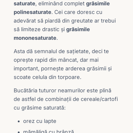
saturate
, eliminând complet
grăsimile
polinesaturate
. Cei care doresc cu
adevărat să piardă din greutate ar trebui
să limiteze drastic și
grăsimile
mononesaturate
.
Asta dă semnalul de sațietate, deci te
oprește rapid din mâncat, dar mai
important, pornește arderea grăsimii și
scoate celula din torpoare.
Bucătăria tuturor neamurilor este plină
de astfel de combinații de cereale/cartofi
cu grăsime saturată:
orez cu lapte
mămăligă cu brânză