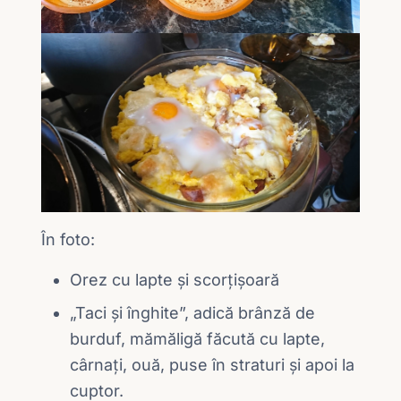
În foto:
Orez cu lapte și scorțișoară
„Taci și înghite”, adică brânză de
burduf, mămăligă făcută cu lapte,
cârnați, ouă, puse în straturi și apoi la
cuptor.