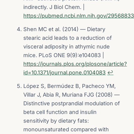
indirectly. J Biol Chem. |
https://pubmed.ncbi.nlm.nih.gov/29568833
Shen MC et al. (2014) — Dietary
stearic acid leads to a reduction of
visceral adiposity in athymic nude
mice. PLoS ONE 9(9):e104083 |
https://journals.plos.org/plosone/article?
id=10.1371/journal.pone.0104083
↩︎
López S, Bermúdez B, Pacheco YM,
Villar J, Abia R, Muriana FJG (2008) —
Distinctive postprandial modulation of
beta cell function and insulin
sensitivity by dietary fats:
monounsaturated compared with