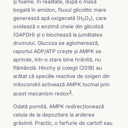
și foame. În realitate, după o masă
bogată în amidon, fluxul glicolitic mare
generează apă oxigenată (H₂O₂), care
oxidează o enzimă cheie din glicoliză
(GAPDH) și o blochează la jumătatea
drumului. Glucoza se aglomerează,
raportul ADP/ATP crește și AMPK se
aprinde, într-o stare bine hrănită, nu
flămândă. Hinchy și colegii (2018) au
arătat că speciile reactive de oxigen din
mitocondrii activează AMPK tocmai prin
3
acest mecanism redox
.
Odată pornită, AMPK redirecționează
celula de la depozitare la arderea
grăsimii. Practic, o farfurie de cartofi sau