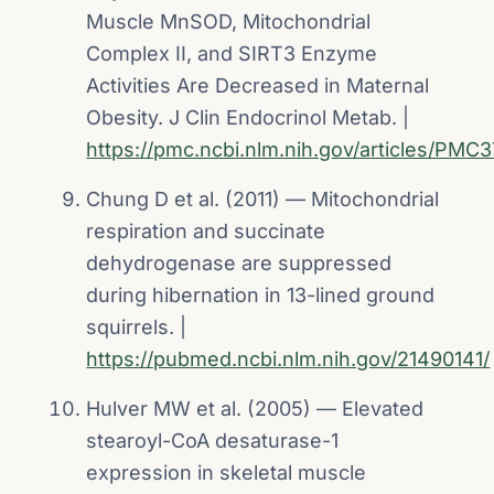
Muscle MnSOD, Mitochondrial
Complex II, and SIRT3 Enzyme
Activities Are Decreased in Maternal
Obesity. J Clin Endocrinol Metab. |
https://pmc.ncbi.nlm.nih.gov/articles/PMC
Chung D et al. (2011) — Mitochondrial
respiration and succinate
dehydrogenase are suppressed
during hibernation in 13-lined ground
squirrels. |
https://pubmed.ncbi.nlm.nih.gov/21490141/
Hulver MW et al. (2005) — Elevated
stearoyl-CoA desaturase-1
expression in skeletal muscle