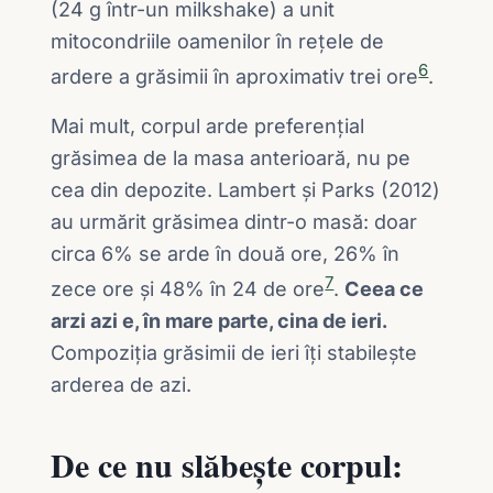
(24 g într-un milkshake) a unit
mitocondriile oamenilor în rețele de
6
ardere a grăsimii în aproximativ trei ore
.
Mai mult, corpul arde preferențial
grăsimea de la masa anterioară, nu pe
cea din depozite. Lambert și Parks (2012)
au urmărit grăsimea dintr-o masă: doar
circa 6% se arde în două ore, 26% în
7
zece ore și 48% în 24 de ore
.
Ceea ce
arzi azi e, în mare parte, cina de ieri.
Compoziția grăsimii de ieri îți stabilește
arderea de azi.
De ce nu slăbește corpul: