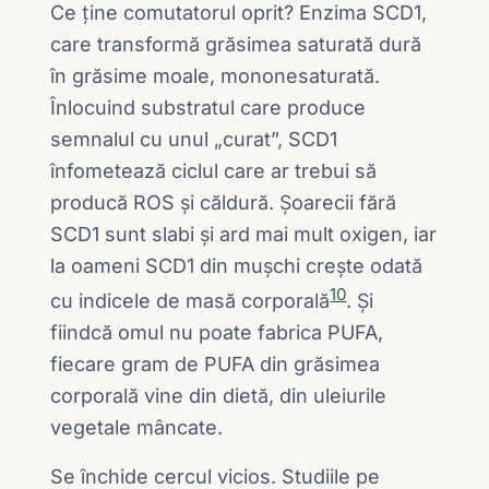
Ce ține comutatorul oprit? Enzima SCD1,
care transformă grăsimea saturată dură
în grăsime moale, mononesaturată.
Înlocuind substratul care produce
semnalul cu unul „curat”, SCD1
înfometează ciclul care ar trebui să
producă ROS și căldură. Șoarecii fără
SCD1 sunt slabi și ard mai mult oxigen, iar
la oameni SCD1 din mușchi crește odată
10
cu indicele de masă corporală
. Și
fiindcă omul nu poate fabrica PUFA,
fiecare gram de PUFA din grăsimea
corporală vine din dietă, din uleiurile
vegetale mâncate.
Se închide cercul vicios. Studiile pe