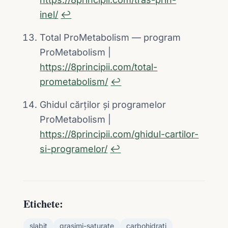
inel/
↩︎
Total ProMetabolism — program
ProMetabolism |
https://8principii.com/total-
prometabolism/
↩︎
Ghidul cărților și programelor
ProMetabolism |
https://8principii.com/ghidul-cartilor-
si-programelor/
↩︎
Etichete:
slabit
grasimi-saturate
carbohidrati