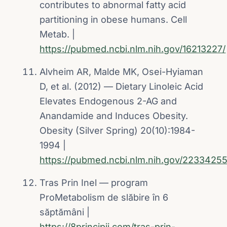
contributes to abnormal fatty acid
partitioning in obese humans. Cell
Metab. |
https://pubmed.ncbi.nlm.nih.gov/16213227/
Alvheim AR, Malde MK, Osei-Hyiaman
D, et al. (2012) — Dietary Linoleic Acid
Elevates Endogenous 2-AG and
Anandamide and Induces Obesity.
Obesity (Silver Spring) 20(10):1984-
1994 |
https://pubmed.ncbi.nlm.nih.gov/22334255
Tras Prin Inel — program
ProMetabolism de slăbire în 6
săptămâni |
https://8principii.com/tras-prin-