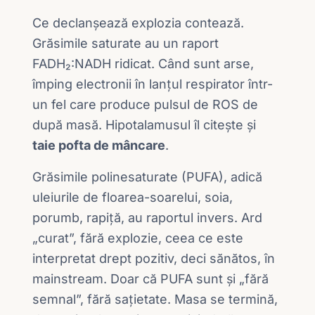
Ce declanșează explozia contează.
Grăsimile saturate au un raport
FADH₂:NADH ridicat. Când sunt arse,
împing electronii în lanțul respirator într-
un fel care produce pulsul de ROS de
după masă. Hipotalamusul îl citește și
taie pofta de mâncare
.
Grăsimile polinesaturate (PUFA), adică
uleiurile de floarea-soarelui, soia,
porumb, rapiță, au raportul invers. Ard
„curat”, fără explozie, ceea ce este
interpretat drept pozitiv, deci sănătos, în
mainstream. Doar că PUFA sunt și „fără
semnal”, fără sațietate. Masa se termină,