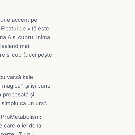
 pune accent pe
 Ficatul de vită este
na A și cupru. Inima
 Haaland mai
e și cod (deci pește
 cu varză kale
magică”, și își pune
a procesată și
 simplu ca un urs”.
ol ProMetabolism:
care o iei de la
eparte: „Tu nu