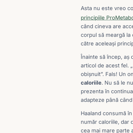
Asta nu este vreo co
principiile ProMetab
când cineva are acces
corpul să meargă la 
către aceleași princip
Înainte să încep, aș 
articol de acest fel.
obișnuit”. Fals! Un o
caloriile
. Nu să le n
prezenta în continuar
adapteze până când 
Haaland consumă în j
număr caloriile, dar 
cea mai mare parte a 