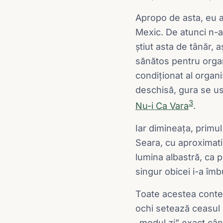
Apropo de asta, eu 
Mexic. De atunci n-a
știut asta de tânăr, 
sănătos pentru organ
condiționat al organi
deschisă, gura se usu
3
Nu-i Ca Vara
.
Iar dimineața, primul
Seara, cu aproximativ
lumina albastră, ca 
singur obicei i-a îmb
Toate acestea contea
ochi setează ceasul b
„modul zi” exact cân