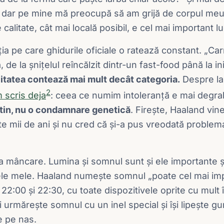
, dar pe mine mă preocupă să am grijă de corpul meu
litate, cât mai locală posibil, e cel mai important lu
ția pe care ghidurile oficiale o ratează constant. „Ca
, de la șnițelul reîncălzit dintr-un fast-food până la i
litatea contează mai mult decât categoria.
Despre lap
2
 scris deja
: ceea ce numim intoleranță e mai degr
estin, nu o condamnare genetică
. Firește, Haaland vin
e mii de ani și nu cred că și-a pus vreodată problema 
a mâncare. Lumina și somnul sunt și ele importante și
ele mele. Haaland numește somnul „poate cel mai imp
e 22:00 și 22:30, cu toate dispozitivele oprite cu mult 
 Își urmărește somnul cu un inel special și își lipește 
e pe nas.