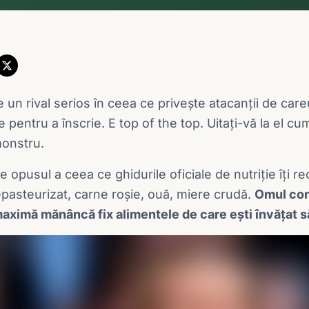
 un rival serios în ceea ce privește atacanții de car
te pentru a înscrie. E top of the top. Uitați-vă la el cu
monstru.
e opusul a ceea ce ghidurile oficiale de nutriție îți r
nepasteurizat, carne roșie, ouă, miere crudă.
Omul con
aximă mănâncă fix alimentele de care ești învățat să-