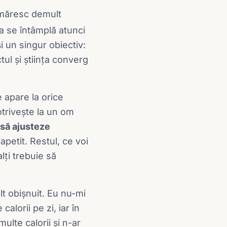
rmăresc demult
ta se întâmplă atunci
i un singur obiectiv:
ul și știința converg
e apare la orice
otrivește la un om
 să ajusteze
petit. Restul, ce voi
lți trebuie să
lt obișnuit. Eu nu-mi
alorii pe zi, iar în
ulte calorii și n-ar