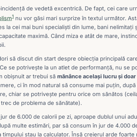
incidență de vedetă excentrică. De fapt, cei care u
1
olism
nu vor găsi mari surprize în textul următor. As
 la cei mai buni specialiști din lume, bani nelimitați ș
capacitate maximă. Când miza e atât de mare, instinct
ii.
dori să discut din start despre obiecția principală car
 „Ce se potrivește la un atlet de performanță, nu se p
m obișnuit ar trebui să
mănânce același lucru și doar
umere, ci în mod natural să consume mai puțin, după a
e, chiar se potrivește pentru orice om sănătos (ceila
trec de problema de sănătate).
ur de 6.000 de calorii pe zi, aproape dublul unui adu
după multe estimări, par să consum în jur de 4.000 de c
timpului stau la calculator. Însă creierul arde foarte m