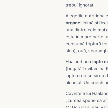
trebui ignorat.
Alegerile nutrițional
organe
: inimă și fic
una dintre cele mai 
este în mare parte u
consumă friptură tom
slab), ouă, sparanghe
Haaland bea
lapte n
(bogată în vitamina 
lapte crud cu sirop d
alcoolul. Un coechip
Cuvintele lui Haaland
„Lumea spune că ar f
McDonald’s, sau vaca