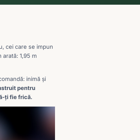
eu, cei care se impun
m arată: 1,95 m
ecomandă: inimă și
struit pentru
ți fie frică.