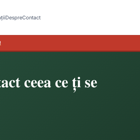
ții
Despre
Contact
!
ct ceea ce ți se