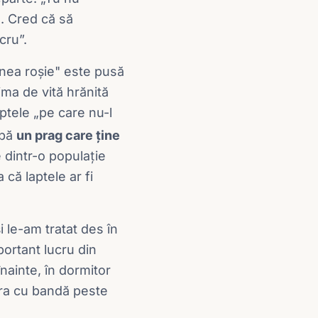
. Cred că să
cru”.
rnea roșie" este pusă
nima de vită hrănită
tele „pe care nu-l
abă
un prag care ține
e dintr-o populație
că laptele ar fi
 le-am tratat des în
ortant lucru din
înainte, în dormitor
gura cu bandă peste