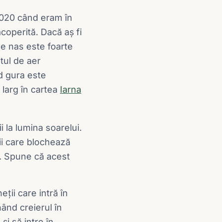
2020 când eram în
coperită. Dacă aș fi
pe nas este foarte
tul de aer
nd gura este
 larg în cartea
Iarna
i la lumina soarelui.
lii care blochează
e. Spune că acest
ții care intră în
nând creierul în
i să intre în