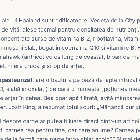
e ale lui Haaland sunt edificatoare. Vedeta de la City
at de vită, alese tocmai pentru densitatea de nutrienți.
concentrate surse de vitamina B12, riboflavină, vitami
n mușchi slab, bogat în coenzima Q10 și vitamine B.
ahawk (antricot cu os lung de coastă), biban de mar
l, miere crudă și sirop de arțar.
epasteurizat
, are o băutură pe bază de lapte infuzat
K1, slabă în oxalați) pe care o numește „poțiunea mea 
e arțar în cafea. Bea doar apă filtrată, evită mâncare
ier, Josh King, a rezumat totul scurt: „Mănâncă pur și
 despre carne ar putea fi luate direct dintr-un artic
i carnea rea pentru tine, dar care anume? Carnea pe 
 de la fermă care paște iarbă chiar acolo?” Și mai d