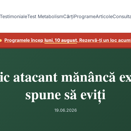
Testimoniale
Test Metabolism
Cărți
Programe
Articole
Consulta
Programele încep
luni, 10 august
. Rezervă-ți un loc acum
c atacant mănâncă exa
spune să eviți
19.06.2026