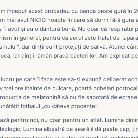
am început acest procedeu cu banda peste gură în 
m mai avut NICIO noapte în care să dorm fără gura a
aș fi avut și eu o dantură bună. Nu doar că respiratul 
ism în general, pentru că aerul este tratat de „apara
smului”, dar dinții sunt protejați de salivă. Atunci câ
că, iar dinții rămân pradă bacteriilor. Am explicat pe
 lucru pe care îl face este să-și expună deliberat ochi
 trei ore înainte de culcare, poartă ochelari portoca
producția de melatonină să nu fie sabotată de ecran
unătățit fotbalul „cu câteva procente”.
ză pentru noi, nu doar pentru un atlet. Lumina dimine
iologic. Lumina albastră de seară îl dă peste cap, ți
d organismul nostru ar trebui să producă melatonină ș