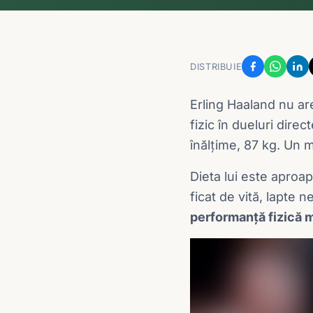
DISTRIBUIE
Erling Haaland nu are
fizic în dueluri direc
înălțime, 87 kg. Un 
Dieta lui este aproap
ficat de vită, lapte 
performanță fizică m